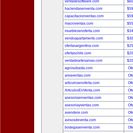
ventadesoftware.com
$6
haciendasenventa.com
$5
capacitacionventas.com
$5
macroventas.com
$5
mueblesenoferta.com
$3
vendoapartamento.com
$3
ofertasargentina.com
$2
ofertaschile.com
$2
ventadeartesanias.com
$2
agrosubasta.com
Ofe
areaventas.com
Ofe
articulosenoferta.com
Ofe
ArticulosEnVenta.com
Ofe
asesoriaenventas.com
Ofe
asesoriayventas.com
Ofe
avendere.com
Ofe
avisosdeventa.com
Ofe
bodegasenventa.com
Ofe