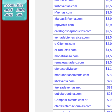
monetice.com
$3,
turboventas.com
$3,
i-Ventas.com
$3,
MarcasEnVenta.com
$3,
rapiventa.com
$2,
catalogosdeproductos.com
$2,
ventadebienesraices.com
$2,
e-Clientes.com
$2,
eProductos.com
$1,
monetizacao.com
$1,
remateganadero.com
$1,
ofertasbolivia.com
$1,
maquinariasenventa.com
$9
libreventa.com
$9
fuerzadeventas.net
$9
outletargentina.com
$9
CamposEnVenta.com.ar
$9
ofertasinternacionales.com
$9