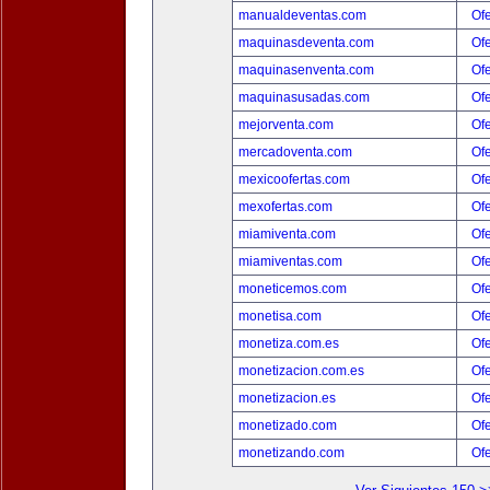
manualdeventas.com
Ofe
maquinasdeventa.com
Ofe
maquinasenventa.com
Ofe
maquinasusadas.com
Ofe
mejorventa.com
Ofe
mercadoventa.com
Ofe
mexicoofertas.com
Ofe
mexofertas.com
Ofe
miamiventa.com
Ofe
miamiventas.com
Ofe
moneticemos.com
Ofe
monetisa.com
Ofe
monetiza.com.es
Ofe
monetizacion.com.es
Ofe
monetizacion.es
Ofe
monetizado.com
Ofe
monetizando.com
Ofe