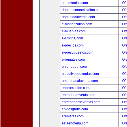
cursoventas.com
Ofe
domainsmonetization.com
Ofe
dominioalaventa.com
Ofe
e-monetization.com
Ofe
e-muebles.com
Ofe
e-Oficina.com
Ofe
e-precios.com
Ofe
e-presupuestos.com
Ofe
e-remates.com
Ofe
e-vendedor.com
Ofe
ejecutivosdeventas.com
Ofe
empresasalaventa.com
Ofe
enpromocion.com
Ofe
entradasenventa.com
Ofe
entrenadordeventas.com
Ofe
enviosgratis.com
Ofe
eremates.com
Ofe
estaenoferta.com
Ofe