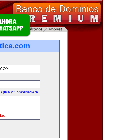
tica.com
.COM
mÃ¡tica y ComputaciÃ³n
tas