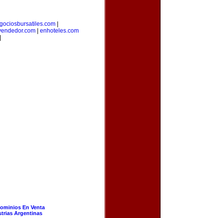
gociosbursatiles.com
|
vendedor.com
|
enhoteles.com
|
ominios En Venta
strias Argentinas