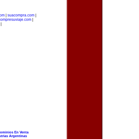
com
|
suacompra.com
|
compresuviaje.com
|
|
ominios En Venta
strias Argentinas