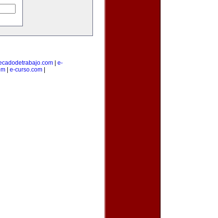
cadodetrabajo.com
|
e-
om
|
e-curso.com
|