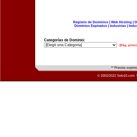
Registro de Dominios
|
Web Hosting
|
D
Dominios Expirados
|
Industrias
|
Indu
Categorías de Dominio:
[Pág. princi
** Precios expre
© 2002/2022 Solo10.com