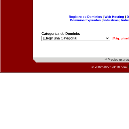
Registro de Dominios
|
Web Hosting
|
D
Dominios Expirados
|
Industrias
|
Indu
Categorías de Dominio:
[Pág. princi
** Precios expre
© 2002/2022 Solo10.com