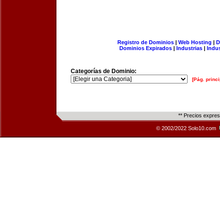
Registro de Dominios
|
Web Hosting
|
D
Dominios Expirados
|
Industrias
|
Indu
Categorías de Dominio:
[Pág. princi
** Precios expre
© 2002/2022 Solo10.com