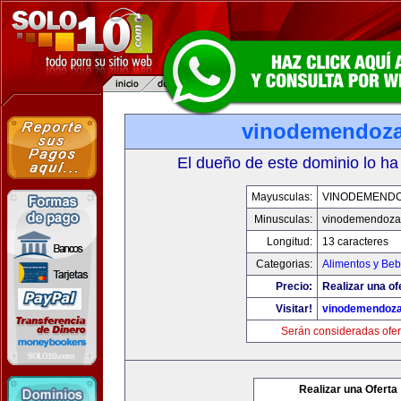
vinodemendoz
El dueño de este dominio lo ha
Mayusculas:
VINODEMEND
Minusculas:
vinodemendoza
Longitud:
13 caracteres
Categorias:
Alimentos y Beb
Precio:
Realizar una of
Visitar!
vinodemendoz
Serán consideradas ofer
Realizar una Oferta