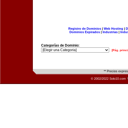
Registro de Dominios
|
Web Hosting
|
D
Dominios Expirados
|
Industrias
|
Indu
Categorías de Dominio:
[Pág. princi
** Precios expre
© 2002/2022 Solo10.com