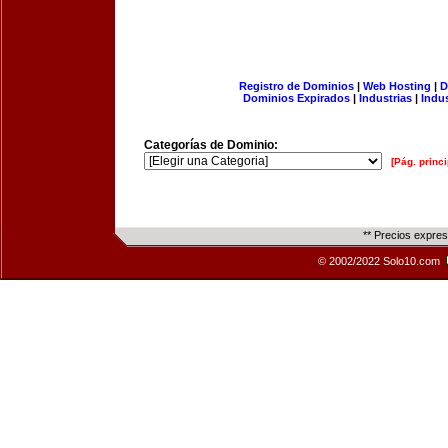
Registro de Dominios
|
Web Hosting
|
D
Dominios Expirados
|
Industrias
|
Indu
Categorías de Dominio:
[Pág. princi
** Precios expre
© 2002/2022 Solo10.com